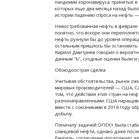
пандемии коронавируса: принятые в
которых еще два месяца назад было
истории падению спроса на нефть —
Невостребованная нефть в феврале и
понятно, что вскоре они переполнят
нефть рухнули бы до уровня операц
остальным пришлось бы остановить 
Кирилл Дмитриев говорил о вероятн
данным “Ъ”, сходные оценки были и 
Обоюдоострая сделка
Учитывая обстоятельства, рынок ож
мировых производителей — США, Сау
том, что действия этих стран на не
разнонаправленными. США наращивал
вместе с союзниками в 2016 году о
добычу.
Поначалу задачей ОПЕК+ была стаби
сланцевой нефти, однако даже после
баррель, соглашение продолжало де