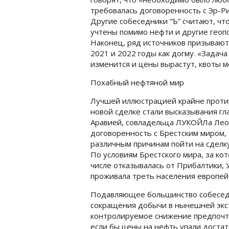
требовалась договоренность с Эр-Ри
Другие собеседники “Ъ” считают, чт
учтены помимо нефти и другие геоп
Наконец, ряд источников призывают
2021 и 2022 годы как догму. «Задач
изменится и цены вырастут, квоты 
Похабный нефтяной мир
Лучшей иллюстрацией крайне проти
новой сделке стали высказывания гл
Аравией, совладельца ЛУКОЙЛа Леон
договоренность с Брестским миром,
различным причинам пойти на сделку
По условиям Брестского мира, за ко
числе отказывалась от Прибалтики, 
проживала треть населения европей
Подавляющее большинство собеседн
сокращения добычи в нынешней экст
контролируемое снижение предпочти
если бы цены на нефть упали достат