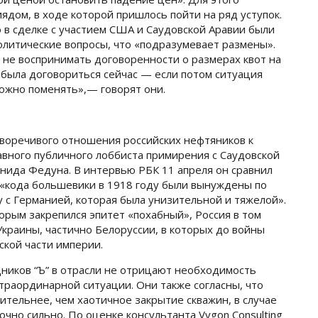
ядом, в ходе которой пришлось пойти на ряд уступок.
о в сделке с участием США и Саудовской Аравии были
олитические вопросы, что «подразумевает размены».
 не воспринимать договоренности о размерах квот на
а была договориться сейчас — если потом ситуация
можно поменять»,— говорят они.
воречивого отношения российских нефтяников к
авного публичного лоббиста примирения с Саудовской
ида Федуна. В интервью РБК 11 апреля он сравнил
 «кода большевики в 1918 году были вынуждены по
 с Германией, которая была унизительной и тяжелой».
торым закрепился эпитет «похабный», Россия в том
Украины, частично Белоруссии, в которых до войны
ской части империи.
иков “Ъ” в отрасли не отрицают необходимость
раординарной ситуации. Они также согласны, что
тельнее, чем хаотичное закрытие скважин, в случае
очно сильно. По оценке консультанта Vygon Consulting