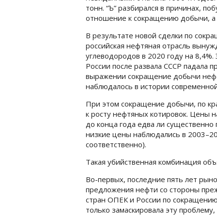
тонн. “Ъ” разбирался в причинах, п
отношение к сокращению добычи, а 
В результате новой сделки по сокр
российская нефтяная отрасль вынуж
углеводородов в 2020 году на 8,4%. 
России после развала СССР падала п
выражении сокращение добычи нефт
наблюдалось в истории современной 
При этом сокращение добычи, по кр
к росту нефтяных котировок. Цены н
до конца года едва ли существенно 
низкие цены наблюдались в 2003–200
соответственно).
Такая убийственная комбинация объ
Во-первых, последние пять лет рын
предложения нефти со стороны преж
стран ОПЕК и России по сокращению 
только замаскировала эту проблему,