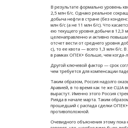
В результате формально уровень кв
2,5 млн б/с. Однако реальное сокращ
добыча нефти в стране (без конденса
млн б/с (а не 11 млн б/с). Что касае
ею текущего уровня добычи в 12,3 мл
целенаправленно и активно повышал
отсчет вести от среднего уровня доб
с), то ее квота — всего 1,3 млн б/с
в рамках ОПЕК+ больше, чем когда-л
Другой ключевой фактор — срок сог
чем требуется для компенсации паде
Таким образом, Россия надолго оказ
Аравией, в то время как те же США 
вырастут. Именно этого Россия стре
Рияда в начале марта. Таким образо
прошедший с распада сделки ОПЕК+ 
противоположной.
Очевидного объяснения этому пока н
говорят, что «необходимо было люб