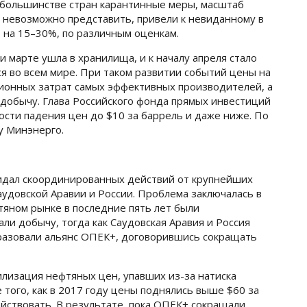
 большинстве стран карантинные меры, масштаб
 невозможно представить, привели к невиданному в
 на 15–30%, по различным оценкам.
 марте ушла в хранилища, и к началу апреля стало
ся во всем мире. При таком развитии событий цены на
ионных затрат самых эффективных производителей, а
добычу. Глава Российского фонда прямых инвестиций
ости падения цен до $10 за баррель и даже ниже. По
у Минэнерго.
идал скоординированных действий от крупнейших
довской Аравии и России. Проблема заключалась в
фтяном рынке в последние пять лет были
и добычу, тогда как Саудовская Аравия и Россия
бразовали альянс ОПЕК+, договорившись сокращать
лизация нефтяных цен, упавших из-за натиска
 того, как в 2017 году цены поднялись выше $60 за
йствовать. В результате, пока ОПЕК+ сокращали