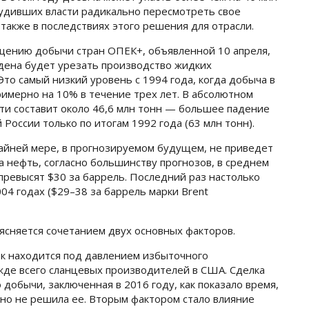
обудивших власти радикально пересмотреть свое
также в последствиях этого решения для отрасли.
ащению добычи стран ОПЕК+, объявленной 10 апреля,
дена будет урезать производство жидких
Это самый низкий уровень с 1994 года, когда добыча в
римерно на 10% в течение трех лет. В абсолютном
и составит около 46,6 млн тонн — большее падение
России только по итогам 1992 года (63 млн тонн).
айней мере, в прогнозируемом будущем, не приведет
а нефть, согласно большинству прогнозов, в среднем
превысят $30 за баррель. Последний раз настолько
4 годах ($29–38 за баррель марки Brent
ясняется сочетанием двух основных факторов.
ок находится под давлением избыточного
де всего сланцевых производителей в США. Сделка
добычи, заключенная в 2016 году, как показало время,
 но не решила ее. Вторым фактором стало влияние