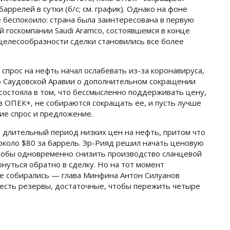
аррелей в сутки (б/с; см. график). Однако на фоне
 беспокоило: страна была заинтересована в первую
й госкомпании Saudi Aramco, состоявшемся в конце
 целесообразности сделки становились все более
 спрос на нефть начал ослабевать из-за коронавируса,
ю Саудовской Аравии о дополнительном сокращении
состояла в том, что бессмысленно поддерживать цену,
 в ОПЕК+, не собираются сокращать ее, и пусть лучше
ие спрос и предложение.
о длительный период низких цен на нефть, притом что
около $80 за баррель. Эр-Рияд решил начать ценовую
тобы одновременно снизить производство сланцевой
нуться обратно в сделку. Но на тот момент
не собирались — глава Минфина Антон Силуанов
 есть резервы, достаточные, чтобы пережить четыре