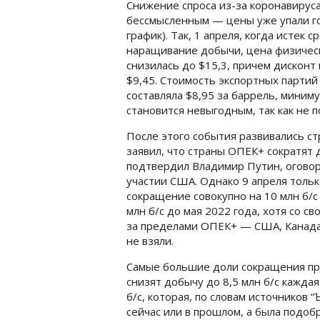
Снижение спроса из-за коронавирус
бессмысленным — цены уже упали го
график). Так, 1 апреля, когда истек
наращивание добычи, цена физическ
снизилась до $15,3, причем дисконт
$9,45. Стоимость экспортных партий U
составляла $8,95 за баррель, миниму
становится невыгодным, так как не
После этого события развивались с
заявил, что страны ОПЕК+ сократят 
подтвердил Владимир Путин, огово
участии США. Однако 9 апреля тольк
сокращение совокупно на 10 млн б/с 
млн б/с до мая 2022 года, хотя со св
за пределами ОПЕК+ — США, Канада,
не взяли.
Самые большие доли сокращения пр
снизят добычу до 8,5 млн б/с кажда
б/с, которая, по словам источников 
сейчас или в прошлом, а была подобр