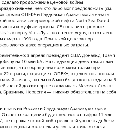
а сделало продолжение ценовой войны
раздо сильнее, чем кто-либо мог предположить (см.
 срок сделки ОПЕК+ и Саудовская Аравия могла начать
ой поставки североморской нефти North Sea Dated
 к июньскому фьючерсу на ICE составил огромные
rals в порту Усть-Луга, по оценке Argus, в этот день
м с марта 1999 года. При такой цене экспорт
 покрываются даже операционные затраты.
тремительно: 3 апреля президент США Дональд Трамп
добычу на 10 млн б/с. На следующий день такой план
рившись, что сокращения возможны только при
о 22 страны, входящие в ОПЕК+, в целом согласовали
на май—июнь, затем на 8 млн б/с до конца года и на 6
оей квотой до сих пор не согласилась Мексика. Страны
 Бразилия, Норвегия — никаких обязательств на себя
ишлись на Россию и Саудовскую Аравию, которые
я. Отсчет сокращения будет вестись от цифры 11 млн
“Ъ”, не отражает какой-либо реальный уровень добычи
ана специально как некая условная точка отсчета.