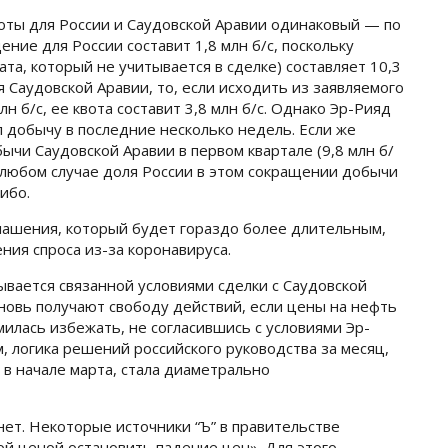
оты для России и Саудовской Аравии одинаковый — по
ение для России составит 1,8 млн б/с, поскольку
та, который не учитывается в сделке) составляет 10,3
тся Саудовской Аравии, то, если исходить из заявляемого
н б/с, ее квота составит 3,8 млн б/с. Однако Эр-Рияд
 добычу в последние несколько недель. Если же
ычи Саудовской Аравии в первом квартале (9,8 млн б/
. В любом случае доля России в этом сокращении добычи
ибо.
лашения, который будет гораздо более длительным,
ния спроса из-за коронавируса.
ывается связанной условиями сделки с Саудовской
вновь получают свободу действий, если цены на нефть
милась избежать, не согласившись с условиями Эр-
м, логика решений российского руководства за месяц,
в начале марта, стала диаметрально
ет. Некоторые источники “Ъ” в правительстве
ой ценой остановить падение цен». Для этого