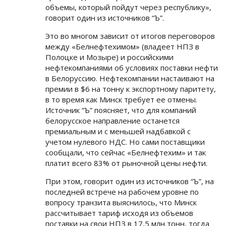
объемы, который пойдут через республику»,
говорит один из источников “Ъ”.
Это во многом зависит от итогов переговоров
между «Белнефтехимом» (владеет НПЗ в
Полоцке и Мозыре) и российскими
нефтекомпаниями об условиях поставки нефти
в Белоруссию. Нефтекомпании настаивают на
премии в $6 на тонну к экспортному паритету,
в то время как Минск требует ее отмены.
Источник “Ъ” поясняет, что для компаний
белорусское направление останется
премиальным и с меньшей надбавкой с
учетом нулевого НДС. Но сами поставщики
сообщали, что сейчас «Белнефтехим» и так
платит всего 83% от рыночной цены нефти.
При этом, говорит один из источников “Ъ”, на
последней встрече на рабочем уровне по
вопросу транзита выяснилось, что Минск
рассчитывает тариф исходя из объемов
поставки на свои НПЗ в 17,5 млн тонн, тогда