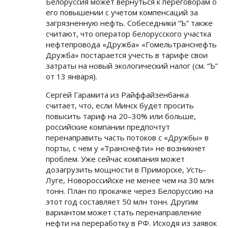
Белоруссия может вернуться к переговорам о
его повышении с учетом компенсаций за
загрязненную нефть. Собеседники “Ъ” также
считают, что оператор белорусского участка
нефтепровода «Дружба» «Гомельтранснефть
Дружба» постарается учесть в тарифе свои
затраты на новый экологический налог (см. “Ъ”
от 13 января).
Сергей Гарамита из Райффайзенбанка
считает, что, если Минск будет просить
повысить тариф на 20–30% или больше,
российские компании предпочтут
перенаправить часть потоков с «Дружбы» в
порты, с чем у «Транснефти» не возникнет
проблем. Уже сейчас компания может
дозагрузить мощности в Приморске, Усть-
Луге, Новороссийске не менее чем на 30 млн
тонн. План по прокачке через Белоруссию на
этот год составляет 50 млн тонн. Другим
вариантом может стать перенаправление
нефти на переработку в РФ. Исходя из заявок