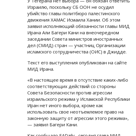
У Тегерана нет выбора — он обязан ответить
Израилю, поскольку СБ ООН не осудил
убийство главы политбюро палестинского
движения ХАМАС Исмаила Хании. Об этом
заявил исполняющий обязанности главы МИД
Ирана Али Багери Кани на внеочередном
заседании Совета министров иностранных
дел (СМИД) стран — участниц Организации
исламского сотрудничества (ОИС) в Джидде.
Текст его выступления опубликован на сайте
МИД Ирана.
«В настоящее время в отсутствие каких-либо
соответствующих действий со стороны
Совета Безопасности против агрессии
израильского режима у Исламской Республики
Иран нет иного выбора, кроме как
использовать свое неотъемлемое право на
законную защиту от агрессии этого режима»,
— заявил Багери Кани.
Как сообщало EADaily , сегодня глава МИД