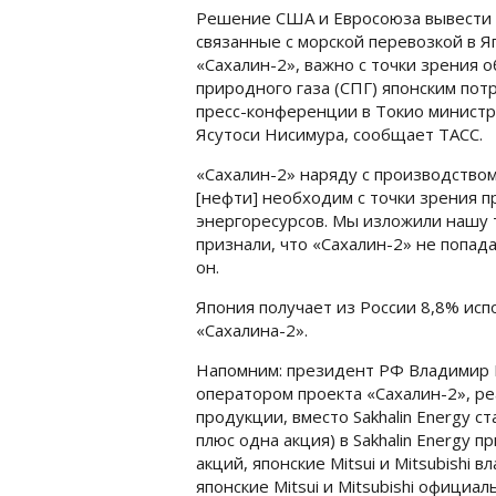
Решение США и Евросоюза вывести и
связанные с морской перевозкой в Я
«Сахалин-2», важно с точки зрения 
природного газа (СПГ) японским потр
пресс-конференции в Токио министр
Ясутоси Нисимура, сообщает ТАСС.
«Сахалин-2» наряду с производством
[нефти] необходим с точки зрения п
энергоресурсов. Мы изложили нашу т
признали, что «Сахалин-2» не попад
он.
Япония получает из России 8,8% исп
«Сахалина-2».
Напомним: президент РФ Владимир П
оператором проекта «Сахалин-2», ре
продукции, вместо Sakhalin Energy 
плюс одна акция) в Sakhalin Energy 
акций, японские Mitsui и Mitsubishi 
японские Mitsui и Mitsubishi официа