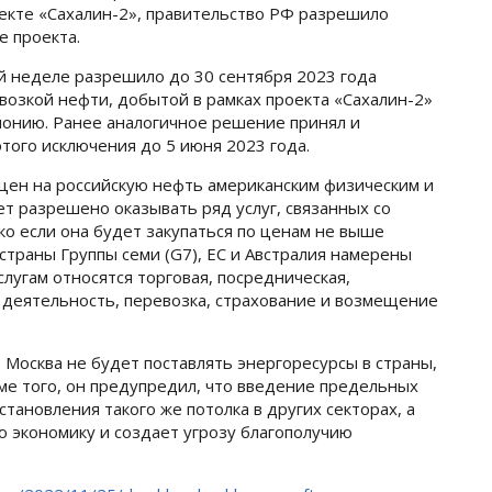
екте «Сахалин-2», правительство РФ разрешило
е проекта.
 неделе разрешило до 30 сентября 2023 года
возкой нефти, добытой в рамках проекта «Сахалин-2»
понию. Ранее аналогичное решение принял и
этого исключения до 5 июня 2023 года.
 цен на российскую нефть американским физическим и
т разрешено оказывать ряд услуг, связанных со
ко если она будет закупаться по ценам не выше
страны Группы семи (G7), ЕС и Австралия намерены
слугам относятся торговая, посредническая,
 деятельность, перевозка, страхование и возмещение
 Москва не будет поставлять энергоресурсы в страны,
ме того, он предупредил, что введение предельных
тановления такого же потолка в других секторах, а
 экономику и создает угрозу благополучию