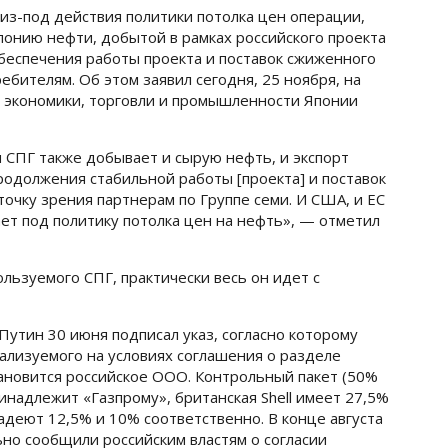
з-под действия политики потолка цен операции,
понию нефти, добытой в рамках российского проекта
обеспечения работы проекта и поставок сжиженного
ебителям. Об этом заявил сегодня, 25 ноября, на
 экономики, торговли и промышленности Японии
 СПГ также добывает и сырую нефть, и экспорт
родолжения стабильной работы [проекта] и поставок
очку зрения партнерам по Группе семи. И США, и ЕС
ает под политику потолка цен на нефть», — отметил
ользуемого СПГ, практически весь он идет с
утин 30 июня подписал указ, согласно которому
ализуемого на условиях соглашения о разделе
становится российское ООО. Контрольный пакет (50%
принадлежит «Газпрому», британская Shell имеет 27,5%
владеют 12,5% и 10% соответственно. В конце августа
льно сообщили российским властям о согласии