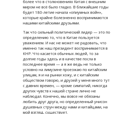
более что в столкновениях Китая с внешним
миром не всё было гладко. В ближайшие годы
будет 180-летие начала «опиумных войн»,
которые крайне болезненно воспринимаются
нашими китайскими друзьями.
Так что сильный политический лидер — это по
определению то, что в Китае пользуется
уважением. И нас не может не радовать, что
именно так наш президент воспринимается в
КНР. Что касается обычных людей, то за
долгие годы здесь и в качестве посла в
последнее время — а я же ведь не только
условно на лимузине проезжаю по китайским
улицам, я и на рынки хожу, и с китайским
обществом говорю, и друзей у меня много тут
с давних времен, — кроме симпатий, никогда
других чувств к нашей стране лично не
наблюдал. Конечно, мы вовсе не обязаны
любить друг друга, но определенный унисон
душевных струн между нами и китайцами, на
мой взгляд, существует.