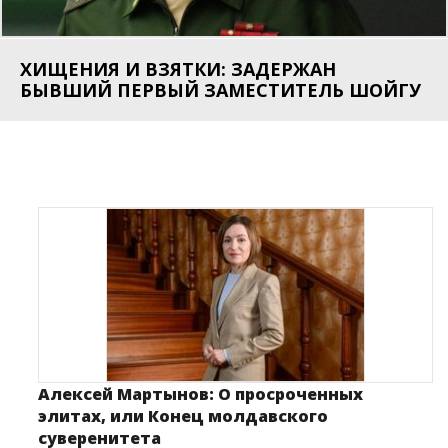
ХИЩЕНИЯ И ВЗЯТКИ: ЗАДЕРЖАН
ГЛАВА ГРУ КОСТЮКОВ: ПЕРЕГОВОРЫ
БУНДЕСТАГ ОТМЕНИЛ ПОСОБИЕ ДЛЯ
ИРАНСКОМУ ГЕНЕРАЛУ, РАБОТАВШЕМУ
«СПРАВЕДЛИВАЯ РОССИЯ» ПРИЗЫВАЕТ
БЫВШИЙ ПЕРВЫЙ ЗАМЕСТИТЕЛЬ ШОЙГУ
МОСКВЫ И КИЕВА НУЖНЫ США БОЛЬШЕ,
МАЛОИМУЩИХ
НА МОССАД, ДАЛИ ПОКОНЧИТЬ С СОБОЙ
ПЕРЕКРЫТЬ ЕВРОПЕ НЕ ТОЛЬКО ГАЗ
ЧЕМ РОССИИ
Алексей Мартынов: О просроченных
элитах, или Конец молдавского
суверенитета