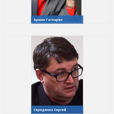
Армен Гаспарян
Середенко Сергей