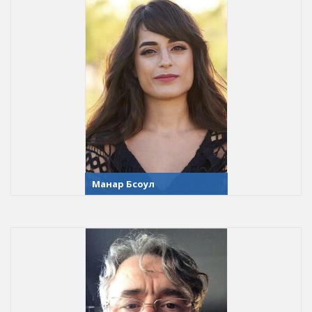
Манар Бсоул