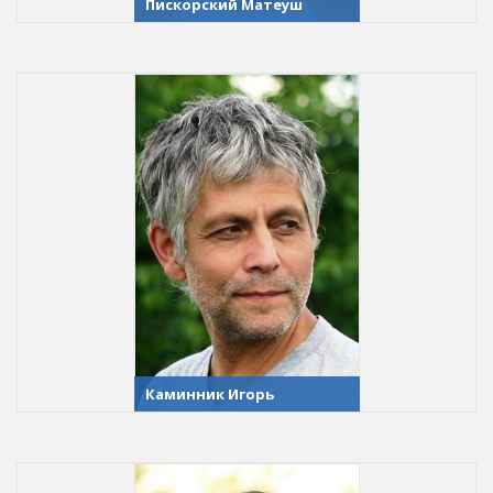
Пискорский Матеуш
Каминник Игорь