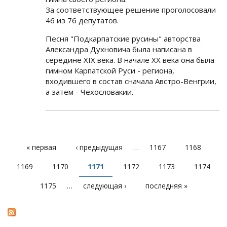
За соответствующее решение проголосовали
46 из 76 депутатов.
Песня "Подкарпатские русины" авторства
Александра Духновича была написана в
середине XIX века. В начале XX века она была
гимном Карпатской Руси - региона,
входившего в состав сначала Австро-Венгрии,
а затем - Чехословакии.
« первая
‹ предыдущая
…
1167
1168
СТРАНИЦЫ
1169
1170
1171
1172
1173
1174
1175
…
следующая ›
последняя »