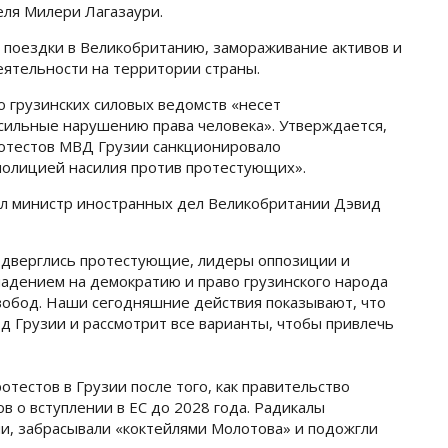
еля Милери Лагазаури.
 поездки в Великобританию, замораживание активов и
еятельности на территории страны.
о грузинских силовых ведомств «несет
осильные нарушению права человека». Утверждается,
ротестов МВД Грузии санкционировало
олицией насилия против протестующих».
л министр иностранных дел Великобритании Дэвид
дверглись протестующие, лидеры оппозиции и
адением на демократию и право грузинского народа
вобод. Наши сегодняшние действия показывают, что
 Грузии и рассмотрит все варианты, чтобы привлечь
отестов в Грузии после того, как правительство
в о вступлении в ЕС до 2028 года. Радикалы
и, забрасывали «коктейлями Молотова» и подожгли