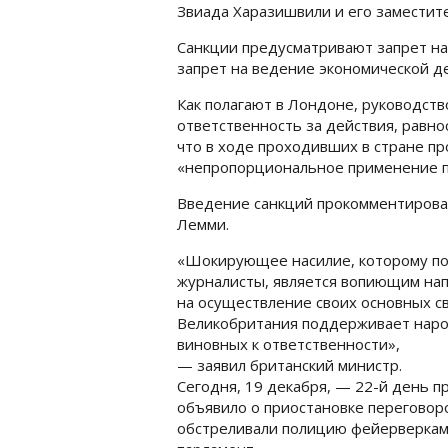
Звиада Харазишвили и его заместит
Санкции предусматривают запрет на
запрет на ведение экономической д
Как полагают в Лондоне, руководств
ответственность за действия, равн
что в ходе проходивших в стране п
«непропорциональное применение п
Введение санкций прокомментирова
Лемми.
«Шокирующее насилие, которому по
журналисты, является вопиющим нап
на осуществление своих основных с
Великобритания поддерживает народ
виновных к ответственности»,
— заявил британский министр.
Сегодня, 19 декабря, — 22-й день пр
объявило о приостановке переговоро
обстреливали полицию фейерверкам