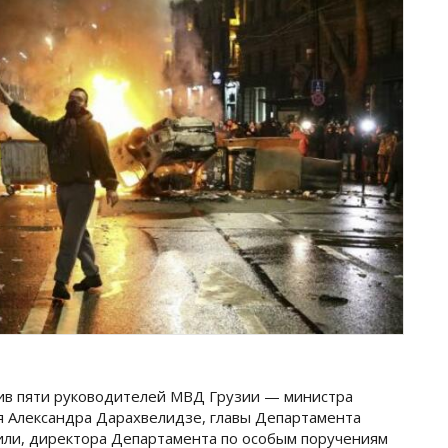
ив пяти руководителей МВД Грузии — министра
ля Александра Дарахвелидзе, главы Департамента
или, директора Департамента по особым поручениям