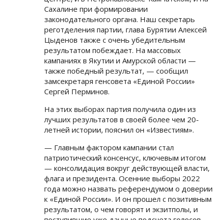
Сахалине при формировании
законодательного органа. Наш секретарь
реготделения партии, глава Бурятии Алексей
Цыденов также с очень убедительным
результатом побеждает. На массовых
кампаниях в Якутии и Амурской области —
также победный результат, — сообщил
замсекретаря генсовета «Единой России»
Сергей Перминов.
На этих выборах партия получила один из
лучших результатов в своей более чем 20-
летней истории, пояснил он «Известиям».
— Главным фактором кампании стал
патриотический консенсус, ключевым итогом
— консолидация вокруг действующей власти,
флага и президента. Осенние выборы 2022
года можно назвать референдумом о доверии
к «Единой России». И он прошел с позитивным
результатом, о чем говорят и экзитполы, и
поступившие уже данные подсчета голосов, —