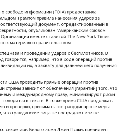
 о свободе информации (FOIA) предоставила
льдом Трампом правила нанесения ударов за
 Соответствующий документ, отредактированный в
секретности, опубликован "Американским союзом
 Организация вместе с газетой The New York Times
нных материалов правительством.
 спецназа и проведении ударов с беспилотников. В
д говорится, например, что в ходе операций против
 ликвидации их, а захвату для дальнейшего получения
ости США проводить прямые операции против
и страны зависит от обеспечения [гарантий] того, что
ннему и международному праву, минимизируют риски
- говорится в тексте. В то же время США продолжат,
ию и проверки, принимать экстраординарные меры
м, что гражданские лица не пострадают или не
есс-секретарь Белого дома Джен Псаки, президент