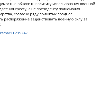
димостью обновить политику использования военной
дает Конгрессу, а не президенту полномочия
дарства, согласно ряду принятых позднее
ть распоряжение задействовать военную силу за
.
norama/11295747