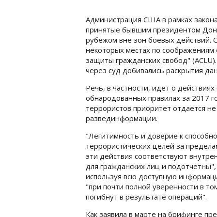
Администрация США в рамках закона
принятые бывшим президентом Дона
рубежом вне зон боевых действий.
некоторых местах по соображениям 
защиты гражданских свобод" (ACLU).
через суд добивались раскрытия да
Речь, в частности, идет о действиях
обнародованных правилах за 2017 го
террористов приоритет отдается не
развединформации.
"Легитимность и доверие к способн
террористических целей за пределам
эти действия соответствуют внутре
для гражданских лиц и подотчетны", 
используя всю доступную информац
"при почти полной уверенности в то
погибнут в результате операций".
Как заявила в марте на брифинге пр