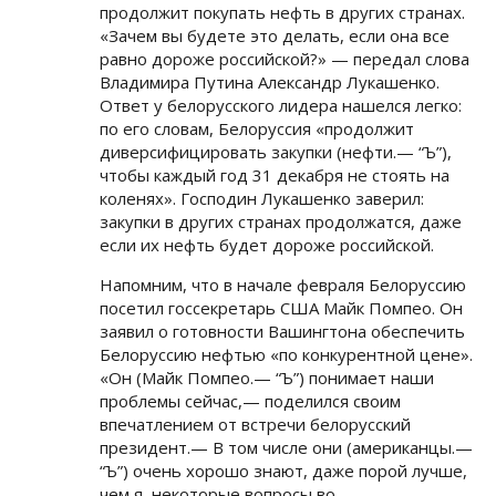
продолжит покупать нефть в других странах.
«Зачем вы будете это делать, если она все
равно дороже российской?» — передал слова
Владимира Путина Александр Лукашенко.
Ответ у белорусского лидера нашелся легко:
по его словам, Белоруссия «продолжит
диверсифицировать закупки (нефти.— “Ъ”),
чтобы каждый год 31 декабря не стоять на
коленях». Господин Лукашенко заверил:
закупки в других странах продолжатся, даже
если их нефть будет дороже российской.
Напомним, что в начале февраля Белоруссию
посетил госсекретарь США Майк Помпео. Он
заявил о готовности Вашингтона обеспечить
Белоруссию нефтью «по конкурентной цене».
«Он (Майк Помпео.— “Ъ”) понимает наши
проблемы сейчас,— поделился своим
впечатлением от встречи белорусский
президент.— В том числе они (американцы.—
“Ъ”) очень хорошо знают, даже порой лучше,
чем я, некоторые вопросы во