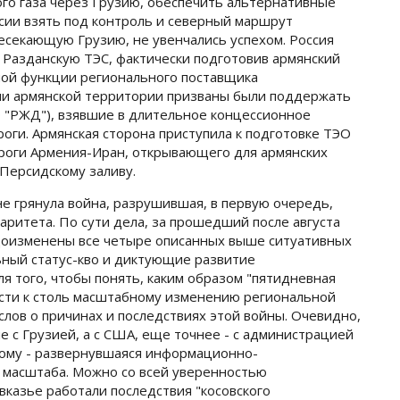
ого газа через Грузию, обеспечить альтернативные
ссии взять под контроль и северный маршрут
есекающую Грузию, не увенчались успехом. Россия
 Разданскую ТЭС, фактически подготовив армянский
ной функции регионального поставщика
ии армянской территории призваны были поддержать
 "РЖД"), взявшие в длительное концессионное
оги. Армянская сторона приступила к подготовке ТЭО
роги Армения-Иран, открывающего для армянских
 Персидскому заливу.
не грянула война, разрушившая, в первую очередь,
аритета. По сути дела, за прошедший после августа
доизменены все четыре описанных выше ситуативных
ный статус-кво и диктующие развитие
я того, чтобы понять, каким образом "пятидневная
сти к столь масштабному изменению региональной
 слов о причинах и последствиях этой войны. Очевидно,
не с Грузией, а с США, еще точнее - с администрацией
ому - развернувшаяся информационно-
о масштаба. Можно со всей уверенностью
авказье работали последствия "косовского