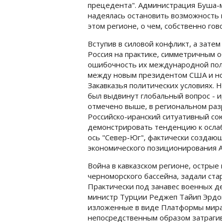
прецедента". Администрация Буша-
надеялась остановить возможность 
этом регионе, о чем, собственно гов
Вступив в силовой конфликт, а зате
Россия на практике, симметричным 
ошибочность их международной поли
между новым президентом США и но
Закавказья политических условиях. Н
был выдвинут глобальный вопрос - и
отмечено выше, в региональном раз
Российско-иранский ситуативный со
демонстрировать тенденцию к осла
ось "Север-Юг", фактически создаю
экономического позиционирования 
Война в кавказском регионе, острые
черноморского бассейна, задали ста
Практически под занавес военных д
министр Турции Реджеп Тайип Эрдог
изложенные в виде Платформы мира 
непосредственным образом затрагив