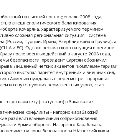
збранный на высший пост в феврале 2008 года,
остью внешнеполитического балансирования.
Роберта Кочаряна, характеризуемого термином
ктивно сложная региональная ситуация - система
а (России, Турции, Ирана, Азербайджана и Грузии), а
США и ЕС). Однако весьма скоро ситуация в регионе
разу после военных действий в августе 2008 года,
темы безопасности, президент Саргсян обозначил
орыва. Лишенный четких акцентов "комплементаризм"
оторого выступал паритет внутренних и внешних сил,
тика Армении нуждалась в пересмотре - прорыв из
блем и сопутствующих перманентных угроз, стал
 тогда паритету (статус-кво) в Закавказье:
тнические конфликты - нагорно-карабахский,
ские разделительные линии соприкосновения
джана и Армии обороны Нагорного Карабаха на
по периметру зоны безопасности НК; российских и