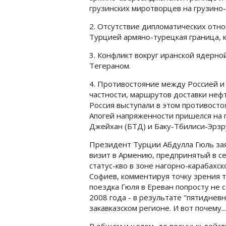
грузинских миротворцев на грузино-
2. Отсутствие дипломатических отн
Турцией армяно-турецкая граница, 
3. Конфликт вокруг иранской ядерн
Тегераном.
4. Противостояние между Россией и 
частности, маршрутов доставки нефти
Россия выступали в этом противост
Апогей напряженности пришелся на 
Джейхан (БТД) и Баку-Тбилиси-Эрзру
Президент Турции Абдулла Гюль заяв
визит в Армению, предпринятый в се
статус-кво в зоне нагорно-карабахс
Софиев, комментируя точку зрения т
поездка Гюля в Ереван попросту не со
2008 года - в результате "пятиднев
закавказском регионе. И вот почему...