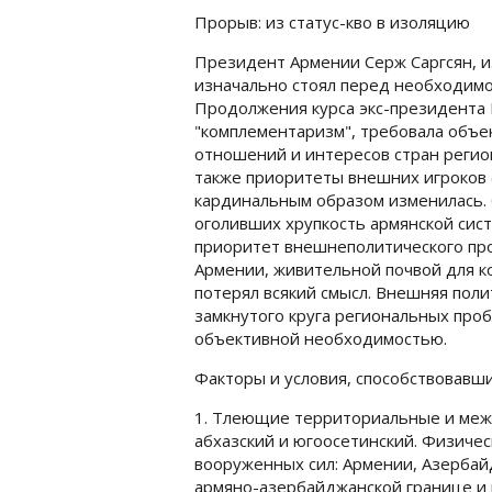
Прорыв: из статус-кво в изоляцию
Президент Армении Серж Саргсян, и
изначально стоял перед необходим
Продолжения курса экс-президента 
"комплементаризм", требовала объе
отношений и интересов стран регион
также приоритеты внешних игроков (
кардинальным образом изменилась. С
оголивших хрупкость армянской сис
приоритет внешнеполитического пр
Армении, живительной почвой для к
потерял всякий смысл. Внешняя поли
замкнутого круга региональных про
объективной необходимостью.
Факторы и условия, способствовавшие
1. Тлеющие территориальные и межэ
абхазский и югоосетинский. Физиче
вооруженных сил: Армении, Азербай
армяно-азербайджанской границе и 