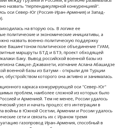
вий между Грузией и Россией, в регионе развивалась
вно назвать "перпендикулярной конкуренцией".
сь оси Север-Юг (Россия-Иран-Армения) и Запад-
).
иходилась на вторую ось. В логике ее
ые политические и экономические инициативы, а
можно назвать военно-политическую поддержку
емое Вашингтоном политическое объединение ГУАМ,
зитные маршруты БТД и БТЭ, проект обходящей
калаки-Баку. Вывод российской военной базы из
региона Самцхе-Джавахети, изгнание Аслана Абашидзе
кой военной базы из Батуми - открыли для Турции
, обустройством которого она активно и занималась.
ационного каркаса конкурирующей оси "Север-Юг"
шимых проблем, наиболее сложной из которых было
Россией и Арменией. Тем не менее, России удалось
ческий узел и начать процесс его интеграции в
ала войны в Южной Осетии, Армении и России удалось
ческие сети и связать их с Ираном тремя
луатацию газопровод Иран-Армения, способный в