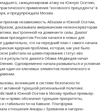
младшего, санкционировав атаку на Южную Осетию,
практического применения "косовского прецедента" в
оря, и предупреждала Москва.
м и признав независимость Абхазии и Южной Осетии,
образом, доказывала американским неоконсерваторам
тики, выстроенной на доминанте силы. Диалог
вым президентом России начался в новых для
е удивительно, что на передний план с самого начала
ранская ядерная проблема, которая, как уже было
резе работала на цементирование статус-кво.
юз в результате диалога Обама-Медведев начал
блению. Одновременно начала размываться и условная
щая один из ключевых элементов политического и
Армении.
 вызовы, возникшие в системе безопасности
рт активной турецкой региональной политике.
ействий в Южной Осетии в Москву прибыл премьер-
ан и прямо обозначил турецкие приоритеты,
и стабильности на Кавказе. Платформа
ала отношения Анкары с Ереваном и нагорно-