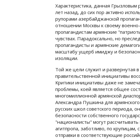
Характеристика, данная Грызловым 
лет назад, до сих пор активно испо
рупорами азербайджанской пропаган
отношении Москвы к своему военно-
пропагандистам армянские "патриот
чувствах. Парадоксально, но пресле
пропагандисты и армянские демагог
масштабу ущерб имиджу и безопасно
изоляции.
Той же цели служит и развернутая 
правительственной инициативы восс
Критики инициативы даже не замеча
проблемы, коей является общее сос
многомиллионной армянской диаспор
Александра Пушкина для армянского
русских школ советского периода, о
безопасности собственного государс
"националисты" могут рассчитывать
агитпропа, заботливо, по крупицам
отправки в соответствующие россий