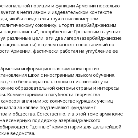
региональной позиции и функции Армении несколько
льзуется в негативном и издевательском контексте
ды, якобы свидетельствуя о высокомерном
политическому союзнику. Вторят азербайджанским
ы-националисты", оскорбленные Грызловым в лучших
дуя различные цели, эти два лагеря (азербайджанские
и-националисты) в целом наносят сопоставимый по
сти Армении, фактически работая на углубление ее
в Армении информационная кампания против
тановления школ с иностранным языком обучения.
ют, что безвозвратно отошли от истинной сути
тояние образовательной системы страны и интересы
ы. Комментариями о пагубности творчества
 самосознания или же количестве курящих учениц
ни капля за каплей подтачивают фундамент
тва и общества. Естественно, и в этой теме армянские
 на всемерную поддержку азербайджанского
, собирающего "ценные" комментарии для дальнейшей
ские ведомства.