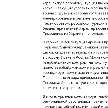
карабахскую проблему. Турция выбр
четко. В текущих условиях Москва п
войны с Грузией, которая хотя и за
маневрирования в регионе, в особе
Таким образом, российско-турецкий
безальтернативный характер после 
Тимошенко на Украине, пополнился и
В сложившейся ситуации Армения п
Турцией. Однако Азербайджан стави
шагов, свидетельствующий о готовн
в сторону Ирана и России. Москва о
Азербайджаном контракт на покупку 
ирано-азербайджанском направлении
торпедирует армянские инициативы 
Параллельно Анкара прикладывает 
Тегерана. Для этого турецкая сторо
конфликт с Израилем.
В итоге, Армения констатирует наи
региональной расстановки: практиче
полномасштабный политический и эк