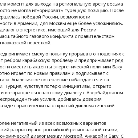
ала момент для выхода на региональную арену весьма
росто не могла игнорировать турецкую позицию. После
вершилась победой России, возможности
нности в Армении, для Москвы еще более усложнились.
 диалог в энергетике, имеющий для России
масштабного газового конфликта с правительством
 кавказской повесткой.
редпринимает смелую попытку прорыва в отношениях с
т ребром карабахскую проблему и предпринимает ряд
ости сместить акценты энергетической политики Баку
хотно играет по новым правилам и подписывает с
газа. Аналогичное потепление наблюдается и на
. Турция, чувствуя потерю инициативы, открыто
и возвращается к плотному диалогу с Азербайджаном.
беспрецедентные усилия, добиваясь доверия
на идет практически на открытый дипломатический
более негативный из всех возможных вариантов
ский разрыв ирано-российской региональной связки,
ономический диалог между Москвой, Анкарой и Баку. С