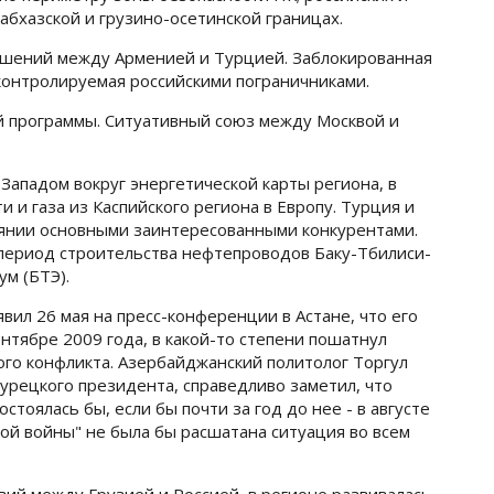
абхазской и грузино-осетинской границах.
ошений между Арменией и Турцией. Заблокированная
контролируемая российскими пограничниками.
ой программы. Ситуативный союз между Москвой и
Западом вокруг энергетической карты региона, в
 и газа из Каспийского региона в Европу. Турция и
оянии основными заинтересованными конкурентами.
период строительства нефтепроводов Баку-Тбилиси-
м (БТЭ).
ил 26 мая на пресс-конференции в Астане, что его
нтябре 2009 года, в какой-то степени пошатнул
кого конфликта. Азербайджанский политолог Торгул
урецкого президента, справедливо заметил, что
стоялась бы, если бы почти за год до нее - в августе
ной войны" не была бы расшатана ситуация во всем