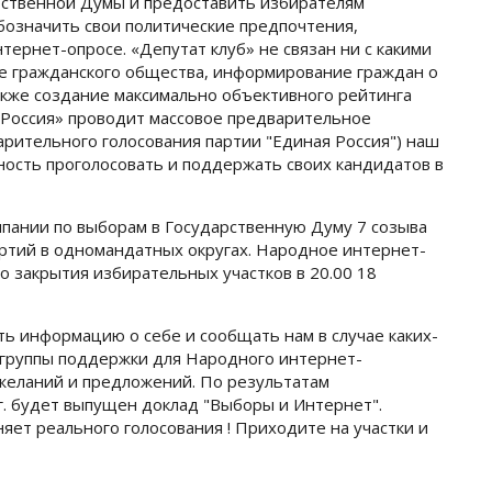
рственной Думы и предоставить избирателям
бозначить свои политические предпочтения,
ернет-опросе. «Депутат клуб» не связан ни с какими
ие гражданского общества, информирование граждан о
акже создание максимально объективного рейтинга
я Россия» проводит массовое предварительное
арительного голосования партии "Единая Россия") наш
ность проголосовать и поддержать своих кандидатов в
пании по выборам в Государственную Думу 7 созыва
артий в одномандатных округах. Народное интернет-
о закрытия избирательных участков в 20.00 18
ь информацию о себе и сообщать нам в случае каких-
и группы поддержки для Народного интернет-
ожеланий и предложений. По результатам
г. будет выпущен доклад "Выборы и Интернет".
ет реального голосования ! Приходите на участки и