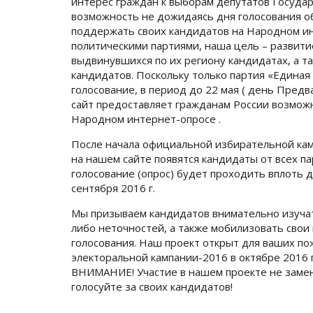
интерес граждан к выборам депутатов Госуда
возможность не дожидаясь дня голосования о
поддержать своих кандидатов на Народном инт
политическими партиями, наша цель – развит
выдвинувшихся по их региону кандидатах, а т
кандидатов. Поскольку только партия «Едина
голосование, в период до 22 мая ( день Предв
сайт предоставляет гражданам России возмож
Народном интернет-опросе .
После начала официальной избирательной кам
на нашем сайте появятся кандидаты от всех п
голосование (опрос) будет проходить вплоть д
сентября 2016 г.
Мы призываем кандидатов внимательно изучат
либо неточностей, а также мобилизовать сво
голосования. Наш проект открыт для ваших п
электоральной кампании-2016 в октябре 2016 
ВНИМАНИЕ! Участие в нашем проекте не заменя
голосуйте за своих кандидатов!