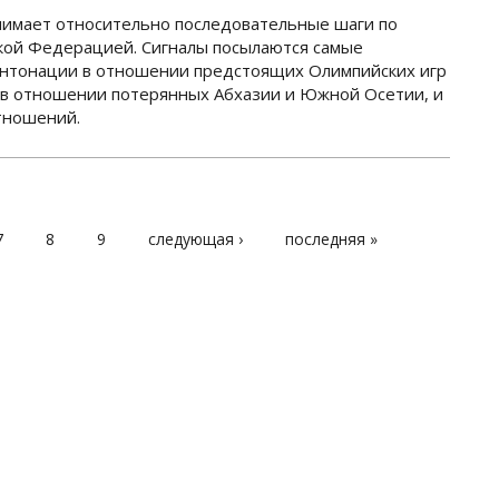
нимает относительно последовательные шаги по
кой Федерацией. Сигналы посылаются самые
 интонации в отношении предстоящих Олимпийских игр
а в отношении потерянных Абхазии и Южной Осетии, и
тношений.
7
8
9
следующая ›
последняя »