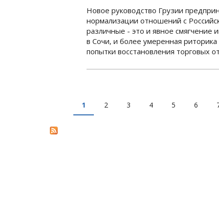
Новое руководство Грузии предпри
нормализации отношений с Российс
различные - это и явное смягчение
в Сочи, и более умеренная риторик
попытки восстановления торговых о
1
2
3
4
5
6
СТРАНИЦЫ