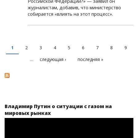
Российской Федерации?» — заявил он
журналистам, добавив, что министерство
собирается «влиять на этот процесс».
1
2
3
4
5
6
7
8
9
СТРАНИЦЫ
…
следующая ›
последняя »
Владимир Путин о ситуации с газом на
мировых рынках