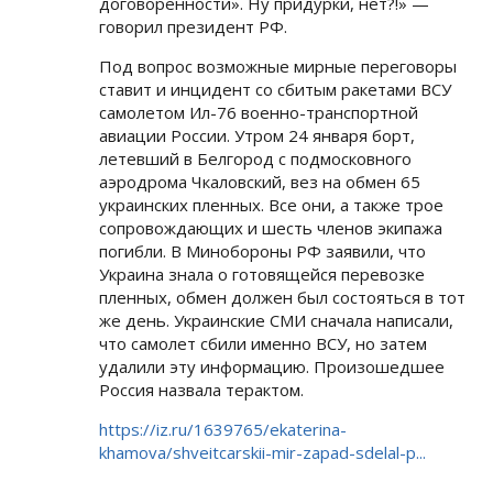
договоренности». Ну придурки, нет?!» —
говорил президент РФ.
Под вопрос возможные мирные переговоры
ставит и инцидент со сбитым ракетами ВСУ
самолетом Ил-76 военно-транспортной
авиации России. Утром 24 января борт,
летевший в Белгород с подмосковного
аэродрома Чкаловский, вез на обмен 65
украинских пленных. Все они, а также трое
сопровождающих и шесть членов экипажа
погибли. В Минобороны РФ заявили, что
Украина знала о готовящейся перевозке
пленных, обмен должен был состояться в тот
же день. Украинские СМИ сначала написали,
что самолет сбили именно ВСУ, но затем
удалили эту информацию. Произошедшее
Россия назвала терактом.
https://iz.ru/1639765/ekaterina-
khamova/shveitcarskii-mir-zapad-sdelal-p...