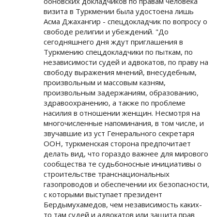
ооновских докладчиков по правам человека
визита в Туркмении была удостоена лишь
Асма Джахангир - спецдокладчик по вопросу о
свободе религии и убеждений. "До
сегодняшнего дня ждут приглашения в
Туркмению спецдокладчики по пыткам, по
независимости судей и адвокатов, по праву на
свободу выражения мнений, внесудебным,
произвольным и массовым казням,
произвольным задержаниям, образованию,
здравоохранению, а также по проблеме
насилия в отношении женщин. Несмотря на
многочисленные напоминания, в том числе, и
звучавшие из уст Генерального секретаря
ООН, туркменская сторона предпочитает
делать вид, что гораздо важнее для мирового
сообщества те судьбоносные инициативы о
строительстве транснациональных
газопроводов и обеспечении их безопасности,
с которыми выступает президент
Бердымухамедов, чем независимость каких-
то там судей и адвокатов или защита прав