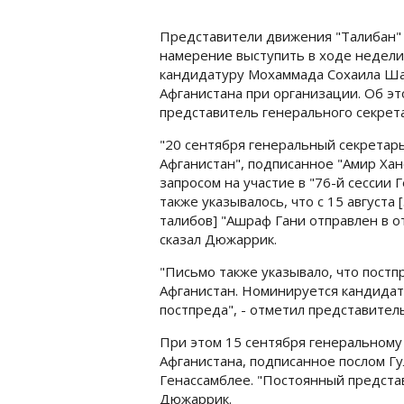
Представители движения "Талибан" 
намерение выступить в ходе недели
кандидатуру Мохаммада Сохаила Ша
Афганистана при организации. Об э
представитель генерального секрет
"20 сентября генеральный секретарь
Афганистан", подписанное "Амир Хан
запросом на участие в "76-й сессии
также указывалось, что с 15 август
талибов] "Ашраф Гани отправлен в о
сказал Дюжаррик.
"Письмо также указывало, что пост
Афганистан. Номинируется кандида
постпреда", - отметил представитель
При этом 15 сентября генеральному
Афганистана, подписанное послом Гу
Генассамблее. "Постоянный представ
Дюжаррик.