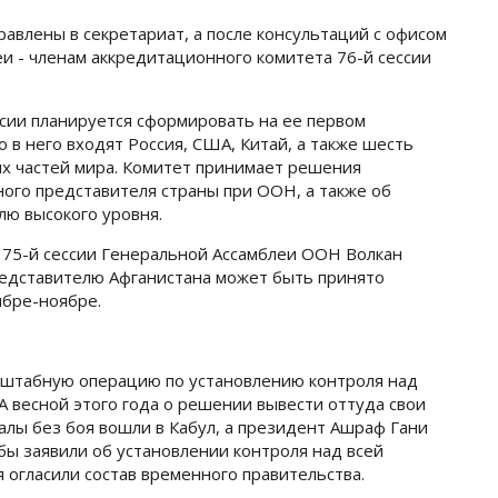
равлены в секретариат, а после консультаций с офисом
и - членам аккредитационного комитета 76-й сессии
сии планируется сформировать на ее первом
 в него входят Россия, США, Китай, а также шесть
ых частей мира. Комитет принимает решения
ого представителя страны при ООН, а также об
лю высокого уровня.
ь 75-й сессии Генеральной Ассамблеи ООН Волкан
редставителю Афганистана может быть принято
ябре-ноябре.
сштабную операцию по установлению контроля над
 весной этого года о решении вывести оттуда свои
алы без боя вошли в Кабул, а президент Ашраф Гани
ибы заявили об установлении контроля над всей
я огласили состав временного правительства.