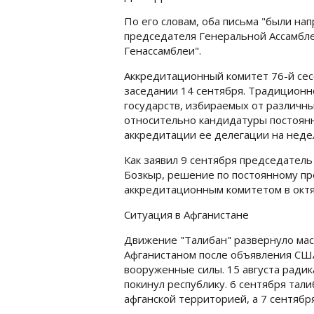
По его словам, оба письма "были нап
председателя Генеральной Ассамбле
Генассамблеи".
Аккредитационный комитет 76-й сес
заседании 14 сентября. Традиционно
государств, избираемых от различн
относительно кандидатуры постоянн
аккредитации ее делегации на неде
Как заявил 9 сентября председател
Бозкыр, решение по постоянному п
аккредитационным комитетом в окт
Ситуация в Афганистане
Движение "Талибан" развернуло ма
Афганистаном после объявления США
вооруженные силы. 15 августа радик
покинул республику. 6 сентября тал
афганской территорией, а 7 сентябр