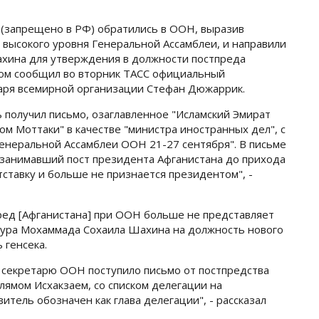
(запрещено в РФ) обратились в ООН, выразив
 высокого уровня Генеральной Ассамблеи, и направили
хина для утверждения в должности постпреда
том сообщил во вторник ТАСС официальный
аря всемирной организации Стефан Дюжаррик.
 получил письмо, озаглавленное "Исламский Эмират
ом Моттаки" в качестве "министра иностранных дел", с
 Генеральной Ассамблеи ООН 21-27 сентября". В письме
а [занимавший пост президента Афганистана до прихода
тставку и больше не признается президентом", -
пред [Афганистана] при ООН больше не представляет
тура Мохаммада Сохаила Шахина на должность нового
 генсека.
 секретарю ООН поступило письмо от постпредства
лямом Исхакзаем, со списком делегации на
итель обозначен как глава делегации", - рассказал