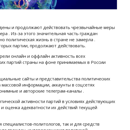
едены и продолжают действовать чрезвычайные меры
ра . Из-за этого значительная часть граждан
но политическая жизнь в стране не замерла .
оторых партии, продолжают действовать.
рели онлайн и оффлайн активность всех
ких партий страны на фоне принимаемых в России
циальные сайты и представительства политических
а массовой информации, аккаунты в соцсетях
нонимные и авторские телеграм-каналы .
итической активности партий в условиях действующих
 и оценка адекватности их действий текущей
 специалистов-политологов, так и для средств
уга граждан, интересующихся политикой .