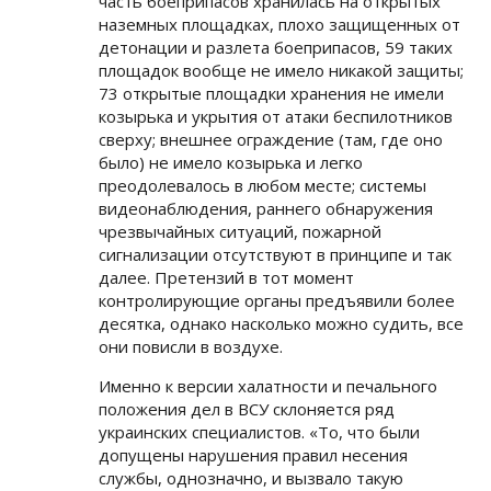
часть боеприпасов хранилась на открытых
наземных площадках, плохо защищенных от
детонации и разлета боеприпасов, 59 таких
площадок вообще не имело никакой защиты;
73 открытые площадки хранения не имели
козырька и укрытия от атаки беспилотников
сверху; внешнее ограждение (там, где оно
было) не имело козырька и легко
преодолевалось в любом месте; системы
видеонаблюдения, раннего обнаружения
чрезвычайных ситуаций, пожарной
сигнализации отсутствуют в принципе и так
далее. Претензий в тот момент
контролирующие органы предъявили более
десятка, однако насколько можно судить, все
они повисли в воздухе.
Именно к версии халатности и печального
положения дел в ВСУ склоняется ряд
украинских специалистов. «То, что были
допущены нарушения правил несения
службы, однозначно, и вызвало такую