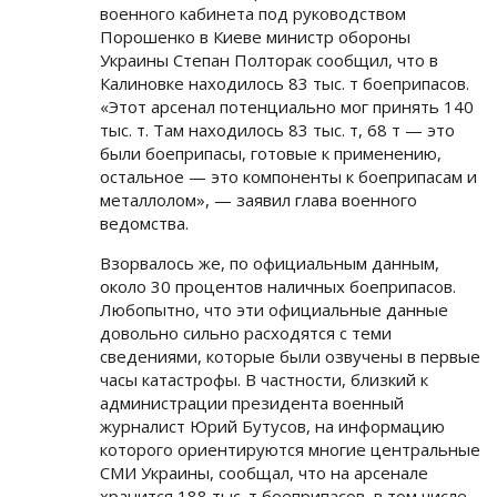
военного кабинета под руководством
Порошенко в Киеве министр обороны
Украины Степан Полторак сообщил, что в
Калиновке находилось 83 тыс. т боеприпасов.
«Этот арсенал потенциально мог принять 140
тыс. т. Там находилось 83 тыс. т, 68 т — это
были боеприпасы, готовые к применению,
остальное — это компоненты к боеприпасам и
металлолом», — заявил глава военного
ведомства.
Взорвалось же, по официальным данным,
около 30 процентов наличных боеприпасов.
Любопытно, что эти официальные данные
довольно сильно расходятся с теми
сведениями, которые были озвучены в первые
часы катастрофы. В частности, близкий к
администрации президента военный
журналист Юрий Бутусов, на информацию
которого ориентируются многие центральные
СМИ Украины, сообщал, что на арсенале
хранится 188 тыс. т боеприпасов, в том числе