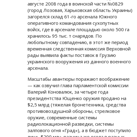
августе 2008 года в воинской части №0829
(город Лозовая, Харьковская область Украины)
загорелся склад 61-го арсенала Южного
оперативного командования сухопутных
войск, где в арсенале площадью около 500 га
хранилось 95 тыс. т снарядов. По
любопытному совпадению, в этот же период
временная следственная комиссия Верховной
рады выявила факты поставок в Грузию
украинского вооружения из данного военного
арсенала.
Масштабы авантюры поражают воображение
— как озвучил глава парламентской комиссии
Валерий Коновалюк, за четыре года
президентства Ющенко оружия продано на
$2,5 млрд (тяжелая бронетехника, средства
противовоздушной обороны, стрелковое
оружие, современные системы
радиолокационной разведки, системы
залпового огня «Град»), а в бюджет поступило
лишь $200 млн, разница же осела в разных