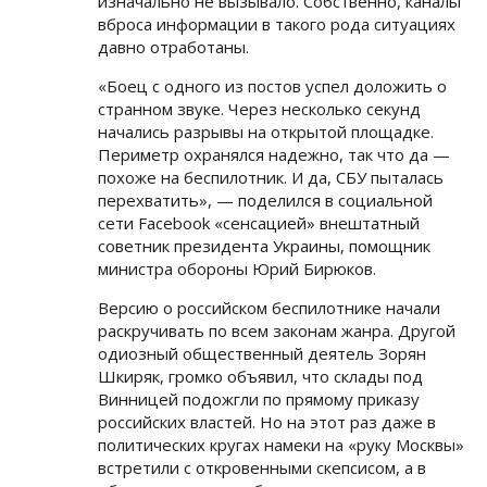
изначально не вызывало. Собственно, каналы
вброса информации в такого рода ситуациях
давно отработаны.
«Боец с одного из постов успел доложить о
странном звуке. Через несколько секунд
начались разрывы на открытой площадке.
Периметр охранялся надежно, так что да —
похоже на беспилотник. И да, СБУ пыталась
перехватить», — поделился в социальной
сети Facebook «сенсацией» внештатный
советник президента Украины, помощник
министра обороны Юрий Бирюков.
Версию о российском беспилотнике начали
раскручивать по всем законам жанра. Другой
одиозный общественный деятель Зорян
Шкиряк, громко объявил, что склады под
Винницей подожгли по прямому приказу
российских властей. Но на этот раз даже в
политических кругах намеки на «руку Москвы»
встретили с откровенными скепсисом, а в