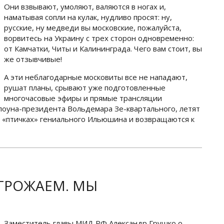
Они взвывают, умоляют, валяются в ногах и,
наматывая сопли на кулак, нудливо просят: ну,
русские, ну медведи вы московские, пожалуйста,
ворвитесь на Украину с трех сторон одновременно:
от Камчатки, Читы и Калининграда. Чего вам стоит, вы
же отзывчивые!
А эти неблагодарные московиты все не нападают,
рушат планы, срывают уже подготовленные
многочасовые эфиры и прямые трансляции
лоуна-президента Вольдемара Зе-квартального, летят
х «птичках» гениального Ильюшина и возвращаются к
ГРОЖАЕМ. МЫ
Заместитель главы МИД РФ Александр Грушко о