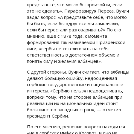
представьте, что могло бы произойти, если
это не сделать». Парафразируя Переса, Вучич
задал вопрос: «А представьте себе, что могло
бы быть, если бы вдруг все мы замолчали,
если бы перестали разговаривать?» По его
мнению, еще с 1878 года, с момента
формирования так называемой Призренской
лиги, «сербы не хотели взять на себя
ответственность в достаточном объеме и
понять силу и желания албанцев».
С другой стороны, Вучич считает, что албанцы
делают большую ошибку, недооценивая
сербские государственные и национальные
интересы. «Сербию нельзя недооценивать,
вопреки тому, что на стороне албанцев при
реализации их национальных идей стоит
большинство западных стран», — отметил
президент Сербии.
По его мнению, решение вопроса находится
«не в сербских мифах о Косово», и оно не