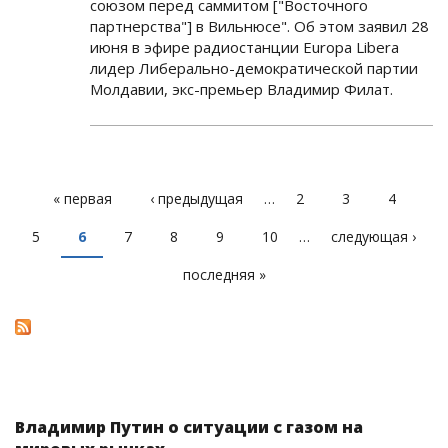
союзом перед саммитом ["Восточного
партнерства"] в Вильнюсе". Об этом заявил 28
июня в эфире радиостанции Europa Libera
лидер Либерально-демократической партии
Молдавии, экс-премьер Владимир Филат.
« первая
‹ предыдущая
…
2
3
4
СТРАНИЦЫ
5
6
7
8
9
10
…
следующая ›
последняя »
Владимир Путин о ситуации с газом на